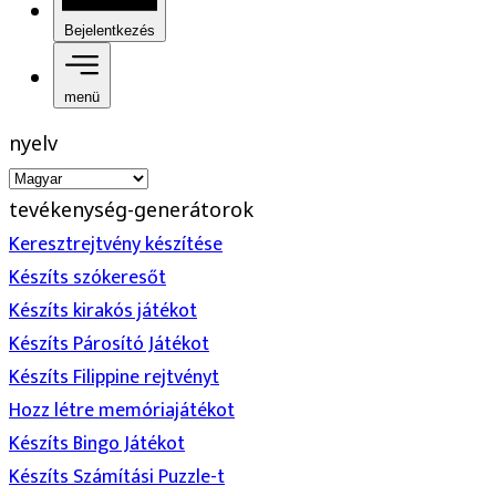
Bejelentkezés
menü
nyelv
tevékenység-generátorok
Keresztrejtvény készítése
Készíts szókeresőt
Készíts kirakós játékot
Készíts Párosító Játékot
Készíts Filippine rejtvényt
Hozz létre memóriajátékot
Készíts Bingo Játékot
Készíts Számítási Puzzle-t