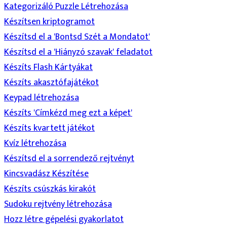
Kategorizáló Puzzle Létrehozása
Készítsen kriptogramot
Készítsd el a 'Bontsd Szét a Mondatot'
Készítsd el a 'Hiányzó szavak' feladatot
Készíts Flash Kártyákat
Készíts akasztófajátékot
Keypad létrehozása
Készíts 'Címkézd meg ezt a képet'
Készíts kvartett játékot
Kvíz létrehozása
Készítsd el a sorrendező rejtvényt
Kincsvadász Készítése
Készíts csúszkás kirakót
Sudoku rejtvény létrehozása
Hozz létre gépelési gyakorlatot