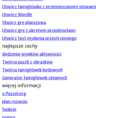
Utwórz łamigłówkę z przemieszanymi słowami
Utwórz Wordle
Stwórz grę planszową
Utwórz grę z ukrytymi przedmiotami
Utwórz test myślenia przestrzennego
najlepsze cechy
śledzenie wyników aktywności
Twórca puzzli z obrazków
Twórca łamigłówek kodowych
Generator łamigłówek słownych
więcej informacji
o Puzzel.org
plan rozwoju
funkcje
pomoc