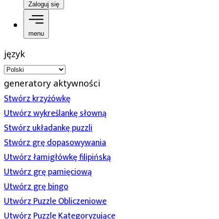
Zaloguj się
menu
język
generatory aktywności
Stwórz krzyżówkę
Utwórz wykreślankę słowną
Stwórz układankę puzzli
Stwórz grę dopasowywania
Utwórz łamigłówkę filipińską
Utwórz grę pamięciową
Utwórz grę bingo
Utwórz Puzzle Obliczeniowe
Utwórz Puzzle Kategoryzujące