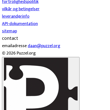
fortrolighedspolitik
vilkår og betingelser
leverandørinfo
API-dokumentation
sitemap
contact
emailadresse
daan@puzzel.org
© 2026 Puzzel.org