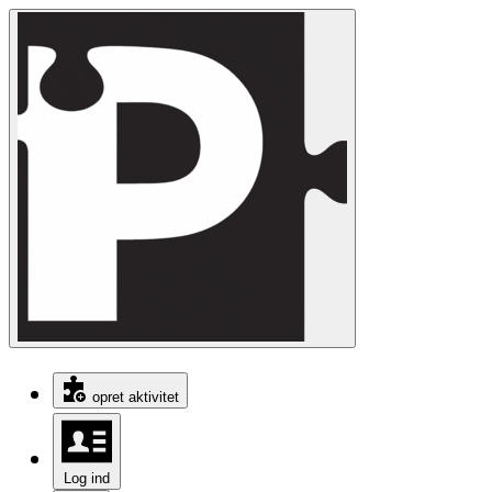
opret aktivitet
Log ind