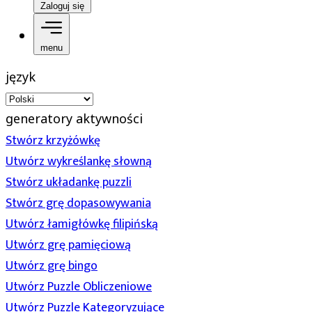
Zaloguj się
menu
język
generatory aktywności
Stwórz krzyżówkę
Utwórz wykreślankę słowną
Stwórz układankę puzzli
Stwórz grę dopasowywania
Utwórz łamigłówkę filipińską
Utwórz grę pamięciową
Utwórz grę bingo
Utwórz Puzzle Obliczeniowe
Utwórz Puzzle Kategoryzujące