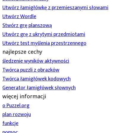
Utwórz łamigłówkę z przemieszanymi słowami
Utwórz Wordle
Stwórz grę planszową
Utwórz grę z ukrytymi przedmiotami
Utwórz test myślenia przestrzennego
najlepsze cechy
śledzenie wyników aktywności
Twórca puzzli z obrazków
Twórca łamigłówek kodowych
Generator łamigłówek słownych
więcej informacji
o Puzzel.org
plan rozwoju
funkcje
pomoc