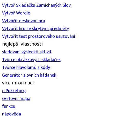
Vytvoř Skládačku Zamíchaných Slov
Vytvoř Wordle
Vytvořit deskovou hru
Vytvořit hru se skrytými předměty
Vytvořit test prostorového usuzování
nejlepší vlastnosti
sledování výsledků aktivit
Tvůrce obrázkových skládaček
Tvůrce hlavolamů s kódy
Generátor slovních hádanek
více informací
o Puzzel.org
cestovní mapa
funkce
nápověda