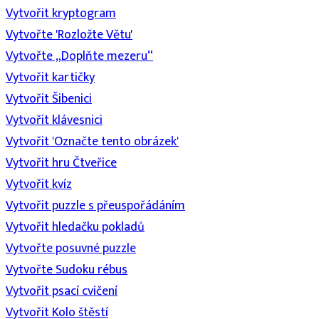
Vytvořit kryptogram
Vytvořte 'Rozložte Větu'
Vytvořte „Doplňte mezeru“
Vytvořit kartičky
Vytvořit Šibenici
Vytvořit klávesnici
Vytvořit 'Označte tento obrázek'
Vytvořit hru Čtveřice
Vytvořit kvíz
Vytvořit puzzle s přeuspořádáním
Vytvořit hledačku pokladů
Vytvořte posuvné puzzle
Vytvořte Sudoku rébus
Vytvořit psací cvičení
Vytvořit Kolo štěstí