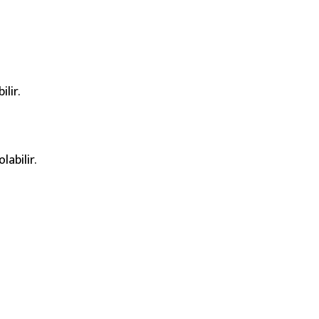
lir.
labilir.