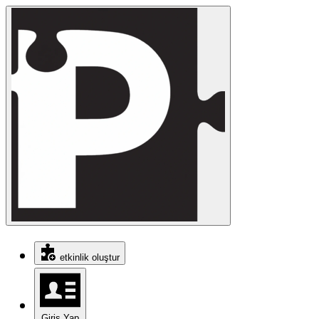
etkinlik oluştur
Giriş Yap