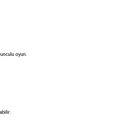
oyunculu oyun.
bilir.