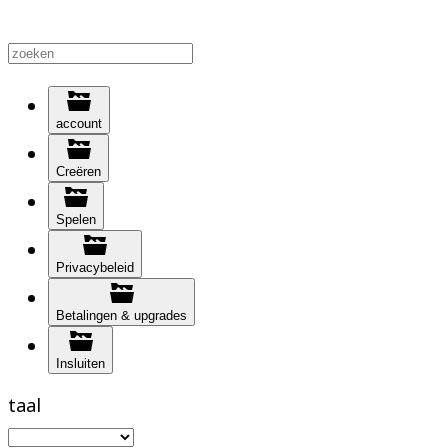
account
Creëren
Spelen
Privacybeleid
Betalingen & upgrades
Insluiten
taal