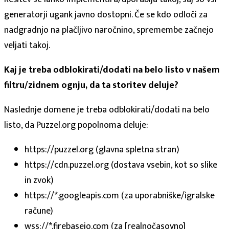
generatorji ugank javno dostopni. Če se kdo odloči za
nadgradnjo na plačljivo naročnino, spremembe začnejo
veljati takoj.
Kaj je treba odblokirati/dodati na belo listo v našem
filtru/zidnem ognju, da ta storitev deluje?
Naslednje domene je treba odblokirati/dodati na belo
listo, da Puzzel.org popolnoma deluje:
https://puzzel.org (glavna spletna stran)
https://cdn.puzzel.org (dostava vsebin, kot so slike
in zvok)
https://*.googleapis.com (za uporabniške/igralske
račune)
wss://*.firebaseio.com (za [realnočasovno]