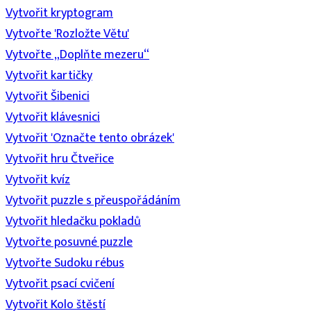
Vytvořit kryptogram
Vytvořte 'Rozložte Větu'
Vytvořte „Doplňte mezeru“
Vytvořit kartičky
Vytvořit Šibenici
Vytvořit klávesnici
Vytvořit 'Označte tento obrázek'
Vytvořit hru Čtveřice
Vytvořit kvíz
Vytvořit puzzle s přeuspořádáním
Vytvořit hledačku pokladů
Vytvořte posuvné puzzle
Vytvořte Sudoku rébus
Vytvořit psací cvičení
Vytvořit Kolo štěstí