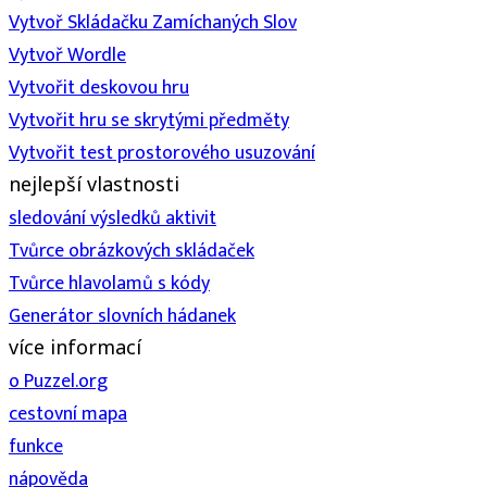
Vytvoř Skládačku Zamíchaných Slov
Vytvoř Wordle
Vytvořit deskovou hru
Vytvořit hru se skrytými předměty
Vytvořit test prostorového usuzování
nejlepší vlastnosti
sledování výsledků aktivit
Tvůrce obrázkových skládaček
Tvůrce hlavolamů s kódy
Generátor slovních hádanek
více informací
o Puzzel.org
cestovní mapa
funkce
nápověda