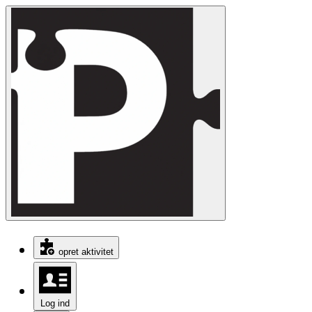
opret aktivitet
Log ind