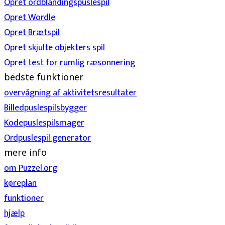
Opret ordblandingspuslespil
Opret Wordle
Opret Brætspil
Opret skjulte objekters spil
Opret test for rumlig ræsonnering
bedste funktioner
overvågning af aktivitetsresultater
Billedpuslespilsbygger
Kodepuslespilsmager
Ordpuslespil generator
mere info
om Puzzel.org
køreplan
funktioner
hjælp