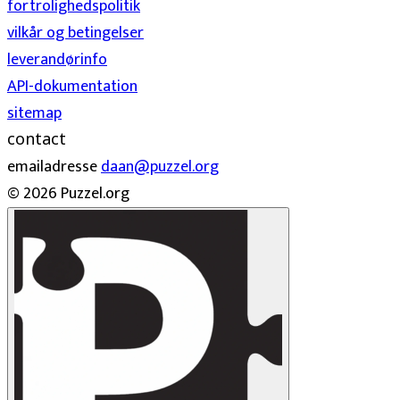
fortrolighedspolitik
vilkår og betingelser
leverandørinfo
API-dokumentation
sitemap
contact
emailadresse
daan@puzzel.org
© 2026 Puzzel.org