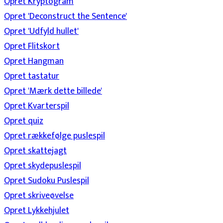
Opret Kryptogram
Opret 'Deconstruct the Sentence'
Opret 'Udfyld hullet'
Opret Flitskort
Opret Hangman
Opret tastatur
Opret 'Mærk dette billede'
Opret Kvarterspil
Opret quiz
Opret rækkefølge puslespil
Opret skattejagt
Opret skydepuslespil
Opret Sudoku Puslespil
Opret skriveøvelse
Opret Lykkehjulet