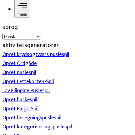
menu
sprog
aktivitetsgeneratorer
Opret krydsogtværs puslespil
Opret Ordgåde
Opret puslespil
Opret Lettekorten-Spil
Lav Filippine Puslespil
Opret huskespil
Opret Bingo Spil
Opret beregningspuslespil
Opret kategoriseringspuslespil