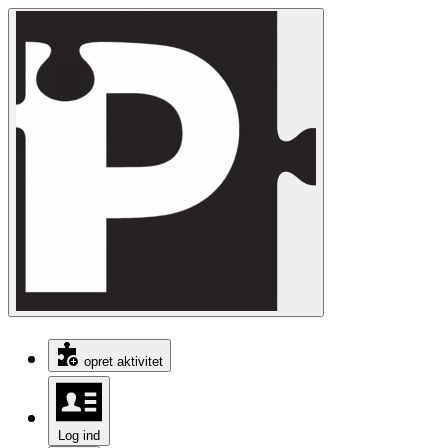
opret aktivitet
Log ind