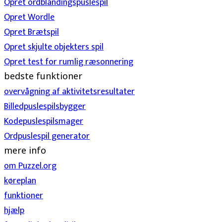
Opret ordblandingspuslespil
Opret Wordle
Opret Brætspil
Opret skjulte objekters spil
Opret test for rumlig ræsonnering
bedste funktioner
overvågning af aktivitetsresultater
Billedpuslespilsbygger
Kodepuslespilsmager
Ordpuslespil generator
mere info
om Puzzel.org
køreplan
funktioner
hjælp