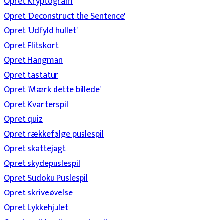
Opret Kryptogram
Opret 'Deconstruct the Sentence'
Opret 'Udfyld hullet'
Opret Flitskort
Opret Hangman
Opret tastatur
Opret 'Mærk dette billede'
Opret Kvarterspil
Opret quiz
Opret rækkefølge puslespil
Opret skattejagt
Opret skydepuslespil
Opret Sudoku Puslespil
Opret skriveøvelse
Opret Lykkehjulet