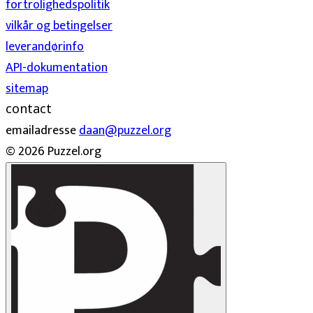
fortrolighedspolitik
vilkår og betingelser
leverandørinfo
API-dokumentation
sitemap
contact
emailadresse
daan@puzzel.org
© 2026 Puzzel.org