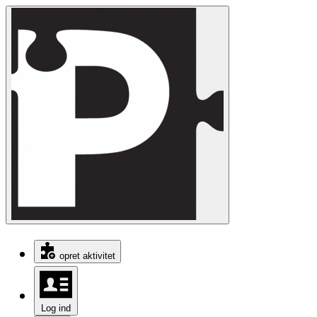
opret aktivitet
Log ind