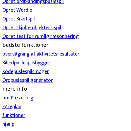
Opret ordblandingspuslespil
Opret Wordle
Opret Brætspil
Opret skjulte objekters spil
Opret test for rumlig ræsonnering
bedste funktioner
overvågning af aktivitetsresultater
Billedpuslespilsbygger
Kodepuslespilsmager
Ordpuslespil generator
mere info
om Puzzel.org
køreplan
funktioner
hjælp