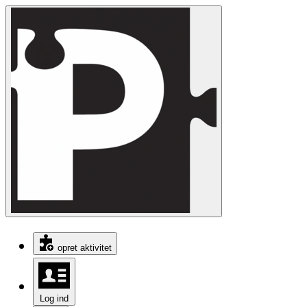
opret aktivitet
Log ind