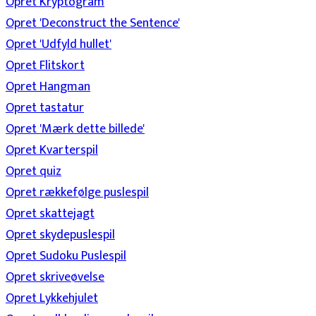
Opret Kryptogram
Opret 'Deconstruct the Sentence'
Opret 'Udfyld hullet'
Opret Flitskort
Opret Hangman
Opret tastatur
Opret 'Mærk dette billede'
Opret Kvarterspil
Opret quiz
Opret rækkefølge puslespil
Opret skattejagt
Opret skydepuslespil
Opret Sudoku Puslespil
Opret skriveøvelse
Opret Lykkehjulet