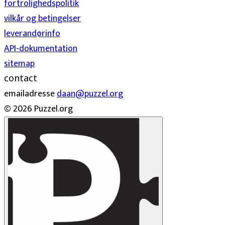
fortrolighedspolitik
vilkår og betingelser
leverandørinfo
API-dokumentation
sitemap
contact
emailadresse
daan@puzzel.org
© 2026 Puzzel.org