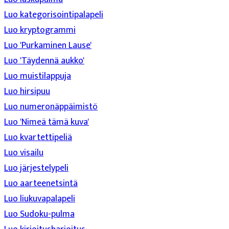
Luo kategorisointipalapeli
Luo kryptogrammi
Luo 'Purkaminen Lause'
Luo 'Täydennä aukko'
Luo muistilappuja
Luo hirsipuu
Luo numeronäppäimistö
Luo 'Nimeä tämä kuva'
Luo kvartettipeliä
Luo visailu
Luo järjestelypeli
Luo aarteenetsintä
Luo liukuvapalapeli
Luo Sudoku-pulma