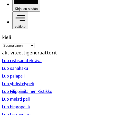
Kirjaudu sisään
valikko
kieli
aktiviteettigeneraattorit
Luo ristisanatehtävä
Luo sanahaku
Luo palapeli
Luo yhdistelypeli
Luo Filippiiniläinen Ristikko
Luo muisti peli
Luo bingopeliä
Luo laskupulma