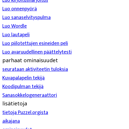
Luo kirjoitusharjoitus
Luo onnenpyörä
Luo sanaselvityspulma
Luo Wordle
Luo lautapeli
Luo piilotettujen esineiden peli
Luo avaruudellinen päättelytesti
parhaat ominaisuudet
seurataan aktiviteetin tuloksia
Kuvapalapelin tekijä
Koodipulman tekijä
Sanasokkelogeneraattori
lisätietoja
tietoja Puzzel.orgista
aikajana