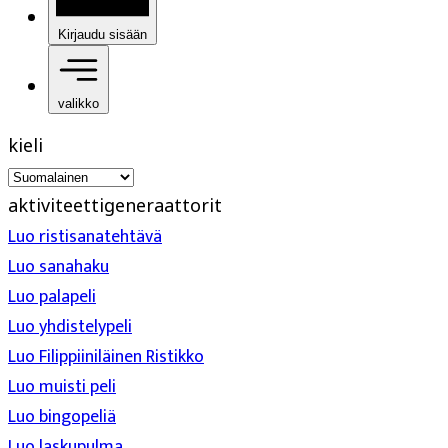
Kirjaudu sisään
valikko
kieli
aktiviteettigeneraattorit
Luo ristisanatehtävä
Luo sanahaku
Luo palapeli
Luo yhdistelypeli
Luo Filippiiniläinen Ristikko
Luo muisti peli
Luo bingopeliä
Luo laskupulma