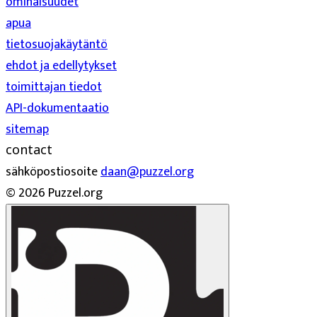
ominaisuudet
apua
tietosuojakäytäntö
ehdot ja edellytykset
toimittajan tiedot
API-dokumentaatio
sitemap
contact
sähköpostiosoite
daan@puzzel.org
© 2026 Puzzel.org