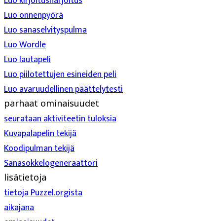
Luo kirjoitusharjoitus
Luo onnenpyörä
Luo sanaselvityspulma
Luo Wordle
Luo lautapeli
Luo piilotettujen esineiden peli
Luo avaruudellinen päättelytesti
parhaat ominaisuudet
seurataan aktiviteetin tuloksia
Kuvapalapelin tekijä
Koodipulman tekijä
Sanasokkelogeneraattori
lisätietoja
tietoja Puzzel.orgista
aikajana