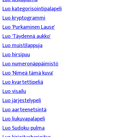
Luo kategorisointipalapeli
Luo kryptogrammi
Luo 'Purkaminen Lause'
Luo 'Täydennä aukko'
Luo muistilappuja
Luo hirsipuu
Luo numeronäppäimistö
Luo 'Nimeä tämä kuva'
Luo kvartettipeliä
Luo visailu
Luo järjestelypeli
Luo aarteenetsintä
Luo liukuvapalapeli
Luo Sudoku-pulma