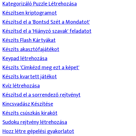
Kategorizáló Puzzle Létrehozása
Készítsen kriptogramot
Készítsd el a 'Bontsd Szét a Mondatot'
Készítsd el a 'Hiányzó szavak' feladatot
Készíts Flash Kártyákat
Készíts akasztófajátékot
Keypad létrehozása
Készíts 'Címkézd meg ezt a képet'
Készíts kvartett játékot
Kvíz létrehozása
Készítsd el a sorrendező rejtvényt
Kincsvadász Készítése
Készíts csúszkás kirakót
Sudoku rejtvény létrehozása
Hozz létre gépelési gyakorlatot