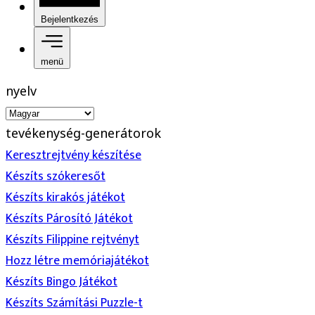
Bejelentkezés
menü
nyelv
tevékenység-generátorok
Keresztrejtvény készítése
Készíts szókeresőt
Készíts kirakós játékot
Készíts Párosító Játékot
Készíts Filippine rejtvényt
Hozz létre memóriajátékot
Készíts Bingo Játékot
Készíts Számítási Puzzle-t