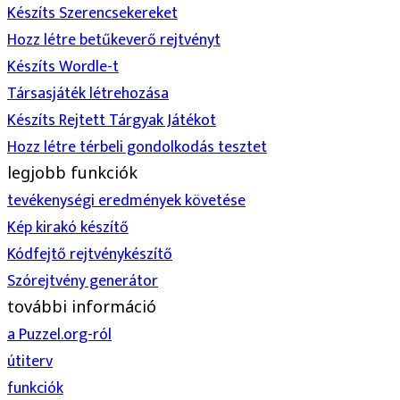
Készíts Szerencsekereket
Hozz létre betűkeverő rejtvényt
Készíts Wordle-t
Társasjáték létrehozása
Készíts Rejtett Tárgyak Játékot
Hozz létre térbeli gondolkodás tesztet
legjobb funkciók
tevékenységi eredmények követése
Kép kirakó készítő
Kódfejtő rejtvénykészítő
Szórejtvény generátor
további információ
a Puzzel.org-ról
útiterv
funkciók