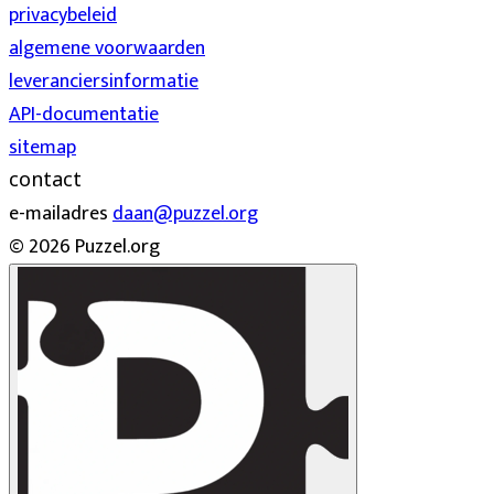
privacybeleid
algemene voorwaarden
leveranciersinformatie
API-documentatie
sitemap
contact
e-mailadres
daan@puzzel.org
© 2026 Puzzel.org