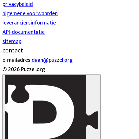
privacybeleid
algemene voorwaarden
leveranciersinformatie
API-documentatie
sitemap
contact
e-mailadres
daan@puzzel.org
© 2026 Puzzel.org