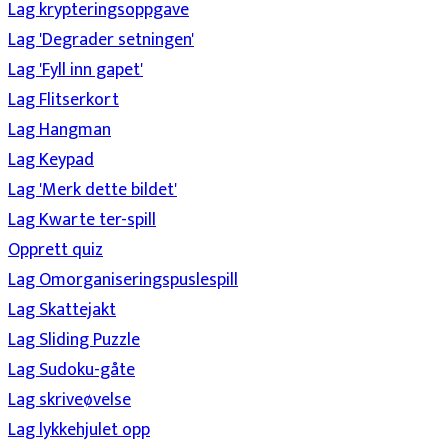
Lag krypteringsoppgave
Lag 'Degrader setningen'
Lag 'Fyll inn gapet'
Lag Flitserkort
Lag Hangman
Lag Keypad
Lag 'Merk dette bildet'
Lag Kwarte ter-spill
Opprett quiz
Lag Omorganiseringspuslespill
Lag Skattejakt
Lag Sliding Puzzle
Lag Sudoku-gåte
Lag skriveøvelse
Lag lykkehjulet opp