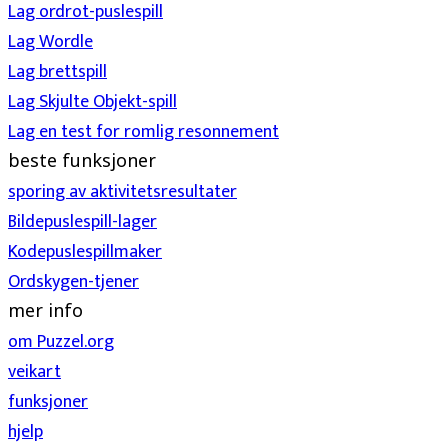
Lag ordrot-puslespill
Lag Wordle
Lag brettspill
Lag Skjulte Objekt-spill
Lag en test for romlig resonnement
beste funksjoner
sporing av aktivitetsresultater
Bildepuslespill-lager
Kodepuslespillmaker
Ordskygen-tjener
mer info
om Puzzel.org
veikart
funksjoner
hjelp