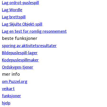
Lag ordrot-puslespill
Lag Wordle
Lag brettspill
Lag Skjulte Objekt-spill
Lag en test for romlig resonnement
beste funksjoner
sporing av aktivitetsresultater
Bildepuslespill-lager
Kodepuslespillmaker
Ordskygen-tjener
mer info
om Puzzel.org
veikart
funksjoner
hjelp