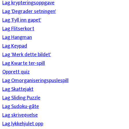
Lag krypteringsoppgave
Lag 'Degrader setningen'
Lag 'Fyll inn gapet'
Lag Flitserkort
Lag Hangman
Lag Keypad
Lag 'Merk dette bildet'
Lag Kwarte ter-spill
Opprett quiz
Lag Omorganiseringspuslespill
Lag Skattejakt
Lag Sliding Puzzle
Lag Sudoku-gåte
Lag skriveøvelse
Lag lykkehjulet opp