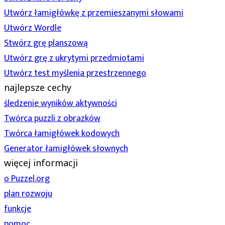
Utwórz łamigłówkę z przemieszanymi słowami
Utwórz Wordle
Stwórz grę planszową
Utwórz grę z ukrytymi przedmiotami
Utwórz test myślenia przestrzennego
najlepsze cechy
śledzenie wyników aktywności
Twórca puzzli z obrazków
Twórca łamigłówek kodowych
Generator łamigłówek słownych
więcej informacji
o Puzzel.org
plan rozwoju
funkcje
pomoc