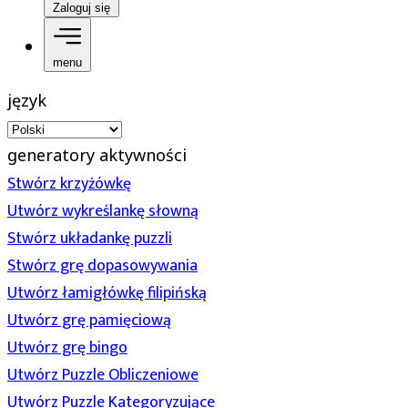
Zaloguj się
menu
język
generatory aktywności
Stwórz krzyżówkę
Utwórz wykreślankę słowną
Stwórz układankę puzzli
Stwórz grę dopasowywania
Utwórz łamigłówkę filipińską
Utwórz grę pamięciową
Utwórz grę bingo
Utwórz Puzzle Obliczeniowe
Utwórz Puzzle Kategoryzujące