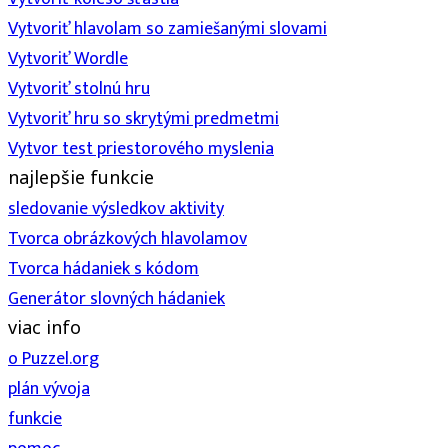
Vytvoriť hlavolam so zamiešanými slovami
Vytvoriť Wordle
Vytvoriť stolnú hru
Vytvoriť hru so skrytými predmetmi
Vytvor test priestorového myslenia
najlepšie funkcie
sledovanie výsledkov aktivity
Tvorca obrázkových hlavolamov
Tvorca hádaniek s kódom
Generátor slovných hádaniek
viac info
o Puzzel.org
plán vývoja
funkcie