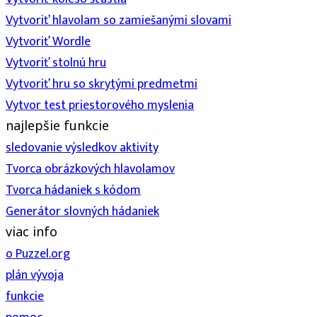
Vytvoriť hlavolam so zamiešanými slovami
Vytvoriť Wordle
Vytvoriť stolnú hru
Vytvoriť hru so skrytými predmetmi
Vytvor test priestorového myslenia
najlepšie funkcie
sledovanie výsledkov aktivity
Tvorca obrázkových hlavolamov
Tvorca hádaniek s kódom
Generátor slovných hádaniek
viac info
o Puzzel.org
plán vývoja
funkcie