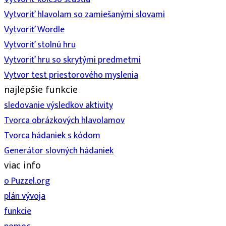
Vytvoriť hlavolam so zamiešanými slovami
Vytvoriť Wordle
Vytvoriť stolnú hru
Vytvoriť hru so skrytými predmetmi
Vytvor test priestorového myslenia
najlepšie funkcie
sledovanie výsledkov aktivity
Tvorca obrázkových hlavolamov
Tvorca hádaniek s kódom
Generátor slovných hádaniek
viac info
o Puzzel.org
plán vývoja
funkcie