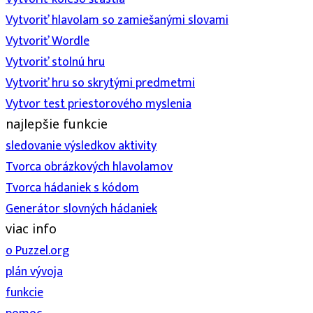
Vytvoriť hlavolam so zamiešanými slovami
Vytvoriť Wordle
Vytvoriť stolnú hru
Vytvoriť hru so skrytými predmetmi
Vytvor test priestorového myslenia
najlepšie funkcie
sledovanie výsledkov aktivity
Tvorca obrázkových hlavolamov
Tvorca hádaniek s kódom
Generátor slovných hádaniek
viac info
o Puzzel.org
plán vývoja
funkcie