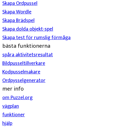
Skapa Ordpussel
Skapa Wordle
Skapa Brädspel
Skapa dolda objekt-spel
Skapa test för rumslig förmåga
bästa funktionerna
spåra aktivitetsresultat
Bildpusseltillverkare
Kodpusselmakare
Ordpysselgenerator
mer info
om Puzzel.org
vägplan
funktioner
hjälp