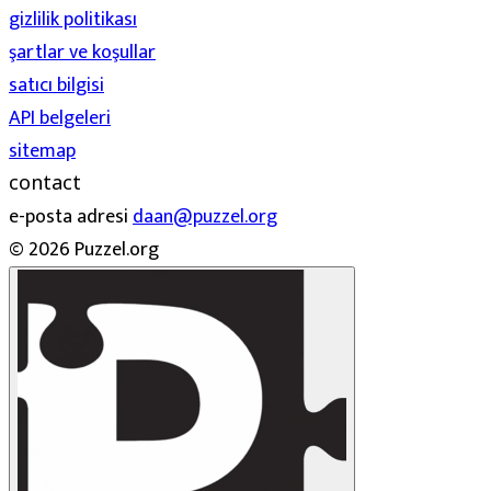
gizlilik politikası
şartlar ve koşullar
satıcı bilgisi
API belgeleri
sitemap
contact
e-posta adresi
daan@puzzel.org
© 2026 Puzzel.org