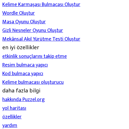
Kelime Karmaşası Bulmacası Oluştur
Wordle Oluştur
Masa Oyunu Oluştur
Gizli Nesneler Oyunu Oluştur
Mekânsal Akıl Yürütme Testi Oluştur
en iyi özellikler
etkinlik sonuçlarını takip etme
Resim bulmaca yapıcı
Kod bulmaca yapıcı
Kelime bulmacası oluşturucu
daha fazla bilgi
hakkında Puzzel.org
yol haritası
özellikler
yardım