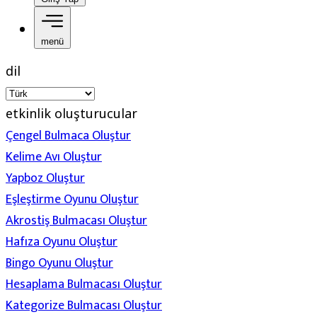
menü
dil
etkinlik oluşturucular
Çengel Bulmaca Oluştur
Kelime Avı Oluştur
Yapboz Oluştur
Eşleştirme Oyunu Oluştur
Akrostiş Bulmacası Oluştur
Hafıza Oyunu Oluştur
Bingo Oyunu Oluştur
Hesaplama Bulmacası Oluştur
Kategorize Bulmacası Oluştur